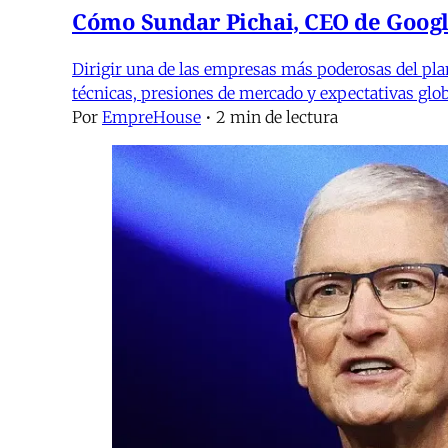
Cómo Sundar Pichai, CEO de Google
Dirigir una de las empresas más poderosas del plan
técnicas, presiones de mercado y expectativas globa
Por
EmpreHouse
•
2 min de lectura