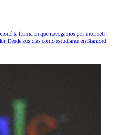
ucionó la forma en que navegamos por internet:
r. Desde sus días como estudiante en Stanford