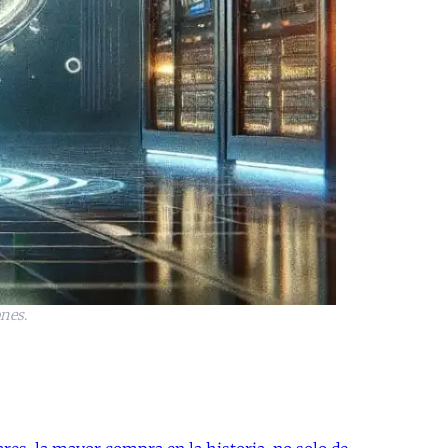
ones
.