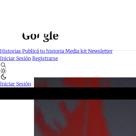
Google
Historias
Publicá tu historia
Media kit
Newsletter
Iniciar Sesión
Registrarse
Iniciar Sesión