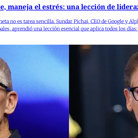
, maneja el estrés: una lección de lider
eta no es tarea sencilla. Sundar Pichai, CEO de Google y Alp
les, aprendió una lección esencial que aplica todos los días: