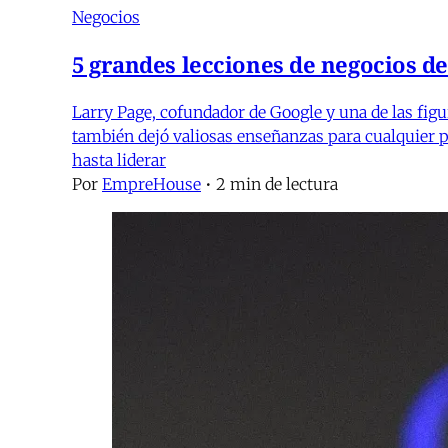
Negocios
5 grandes lecciones de negocios d
Larry Page, cofundador de Google y una de las fig
también dejó valiosas enseñanzas para cualquier
hasta liderar
Por
EmpreHouse
•
2 min de lectura