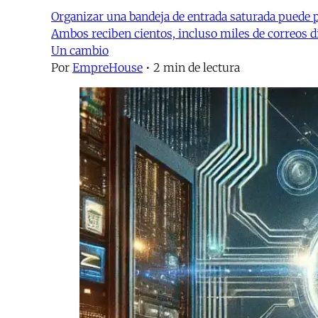
Organizar una bandeja de entrada saturada puede 
Ambos reciben cientos, incluso miles de correos di
Un cambio
Por
EmpreHouse
•
2 min de lectura