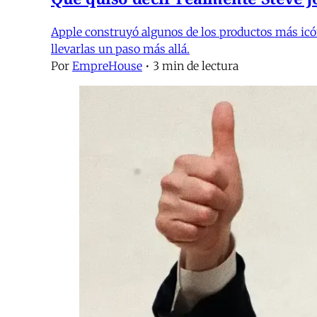
Apple construyó algunos de los productos más icóni
llevarlas un paso más allá.
Por
EmpreHouse
•
3 min de lectura