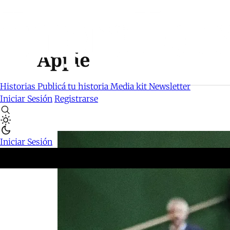
Apple
Historias
Publicá tu historia
Media kit
Newsletter
Iniciar Sesión
Registrarse
Iniciar Sesión