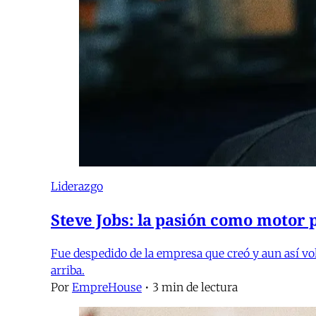
Liderazgo
Steve Jobs: la pasión como motor 
Fue despedido de la empresa que creó y aun así vo
arriba.
Por
EmpreHouse
•
3 min de lectura