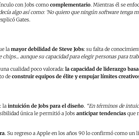
vínculo con Jobs como
complementario
. Mientras él se enfo
decía algo así como: ‘No quiero que ningún software tenga man
explicó Gates.
ue la
mayor debilidad de Steve Jobs
: su falta de conocimien
 chips... aunque su capacidad para elegir personas para traba
n una cualidad poco valorada:
la capacidad de liderazgo basa
to de
construir equipos de élite y empujar límites creativo
: la
intuición de Jobs para el diseño
.
“En términos de intuic
sibilidad única le permitió a Jobs
anticipar tendencias
que r
ra
. Su regreso a Apple en los años 90 lo confirmó como un l