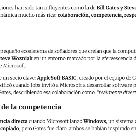
aciones han sido tan influyentes como la de
Bill Gates y Stev
 dinámica mucho más rica:
colaboración, competencia, resp
un pequeño ecosistema de soñadores que creían que la compu
 Steve Wozniak
en un entorno marcado por la efervescencia 
e Microsoft.
 un socio clave:
AppleSoft BASIC
, creado por el equipo de 
ificó cuando Jobs invitó a Microsoft a desarrollar software 
Gates, describiendo esa colaboración como
“realmente divert
o de la competencia
cia directa
cuando Microsoft lanzó
Windows
, un sistema 
 copiado
, pero Gates fue claro: ambos se habían inspirado en