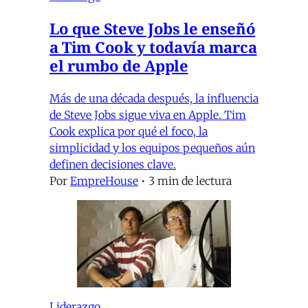
Lo que Steve Jobs le enseñó
a Tim Cook y todavía marca
el rumbo de Apple
Más de una década después, la influencia
de Steve Jobs sigue viva en Apple. Tim
Cook explica por qué el foco, la
simplicidad y los equipos pequeños aún
definen decisiones clave.
Por
EmpreHouse
•
3 min de lectura
Liderazgo