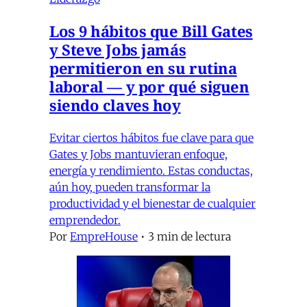
Los 9 hábitos que Bill Gates
y Steve Jobs jamás
permitieron en su rutina
laboral — y por qué siguen
siendo claves hoy
Evitar ciertos hábitos fue clave para que
Gates y Jobs mantuvieran enfoque,
energía y rendimiento. Estas conductas,
aún hoy, pueden transformar la
productividad y el bienestar de cualquier
emprendedor.
Por
EmpreHouse
•
3 min de lectura