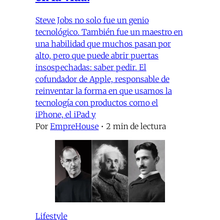
Steve Jobs no solo fue un genio
tecnológico. También fue un maestro en
una habilidad que muchos pasan por
alto, pero que puede abrir puertas
insospechadas: saber pedir. El
cofundador de Apple, responsable de
reinventar la forma en que usamos la
tecnología con productos como el
iPhone, el iPad y
Por
EmpreHouse
•
2 min de lectura
Lifestyle