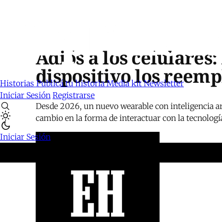
Adiós a los celulare
dispositivo los reem
Historias
Publicá tu historia
Media kit
Newsletter
Iniciar Sesión
Registrarse
Desde 2026, un nuevo wearable con inteligencia ar
cambio en la forma de interactuar con la tecnologí
Iniciar Sesión