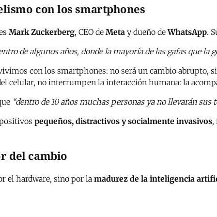
lelismo con los smartphones
 es
Mark Zuckerberg
, CEO de
Meta
y dueño de
WhatsApp
. 
ntro de algunos años, donde la mayoría de las gafas que la g
 vivimos con los smartphones: no será un cambio abrupto, s
a del celular, no interrumpen la interacción humana: la acom
 que
“dentro de 10 años muchas personas ya no llevarán sus te
spositivos
pequeños, distractivos y socialmente invasivos
,
or del cambio
or el hardware, sino por la
madurez de la inteligencia artifi