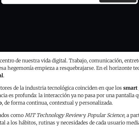
 centro de nuestra vida digital. Trabajo, comunicación, entr
o esa hegemonía empieza a resquebrajarse. En el horizonte t
al
.
tores de la industria tecnológica coinciden en que los
smart 
ncia es profunda: la interacción ya no pasa por una pantall
o
, de forma continua, contextual y personalizada.
zados como
MIT Technology Review
y
Popular Science
, a par
ital a los hábitos, rutinas y necesidades de cada usuario med