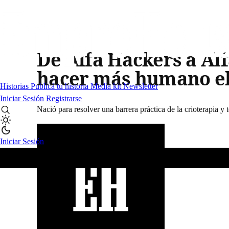
De Alfa Hackers a Al
hacer más humano el
Historias
Publicá tu historia
Media kit
Newsletter
Iniciar Sesión
Registrarse
Nació para resolver una barrera práctica de la crioterapia
Iniciar Sesión