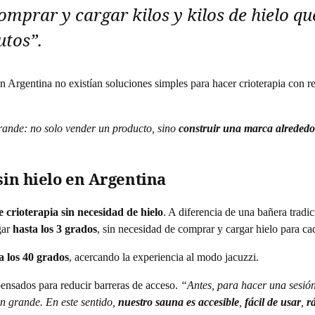
prar y cargar kilos y kilos de hielo que
utos”
.
n Argentina no existían soluciones simples para hacer crioterapia con r
ande: no solo vender un producto, sino
construir una marca alrededo
sin hielo en Argentina
 crioterapia sin necesidad de hielo
. A diferencia de una bañera tradi
gar
hasta los 3 grados
, sin necesidad de comprar y cargar hielo para ca
a los 40 grados
, acercando la experiencia al modo jacuzzi.
pensados para reducir barreras de acceso.
“Antes, para hacer una sesión 
ón grande. En este sentido,
nuestro sauna es accesible
,
fácil de usar
,
r