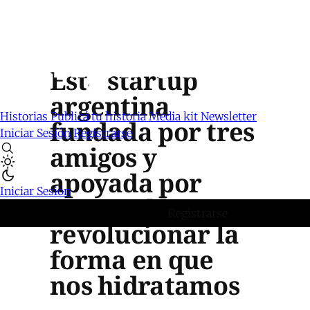
Esta startup
argentina
Historias
Publicá tu historia
Media kit
Newsletter
fundada por tres
Iniciar Sesión
Registrarse
amigos y
apoyada por
Iniciar Sesión
Harvard busca
Registrarse
revolucionar la
forma en que
nos hidratamos