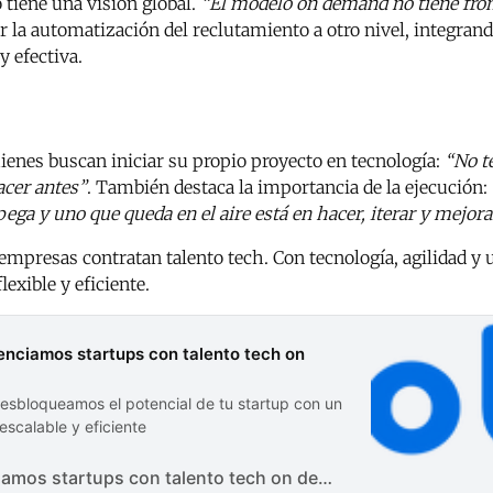
 tiene una visión global.
“El modelo on demand no tiene fro
r la automatización del reclutamiento a otro nivel, integrando 
y efectiva.
ienes buscan iniciar su propio proyecto en tecnología:
“No te
acer antes”
. También destaca la importancia de la ejecución:
ega y uno que queda en el aire está en hacer, iterar y mejora
empresas contratan talento tech. Con tecnología, agilidad y un
xible y eficiente.
enciamos startups con talento tech on
esbloqueamos el potencial de tu startup con un
escalable y eficiente
Potenciamos startups con talento tech on demand