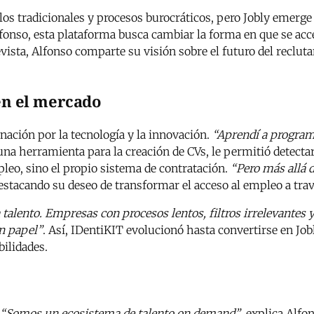
elos tradicionales y procesos burocráticos, pero Jobly emer
nso, esta plataforma busca cambiar la forma en que se acce
evista, Alfonso comparte su visión sobre el futuro del reclut
 en el mercado
nación por la tecnología y la innovación.
“Aprendí a programa
una herramienta para la creación de CVs, le permitió detect
leo, sino el propio sistema de contratación.
“Pero más allá 
destacando su deseo de transformar el acceso al empleo a trav
 talento. Empresas con procesos lentos, filtros irrelevantes 
un papel”
. Así, IDentiKIT evolucionó hasta convertirse en Job
bilidades.
“Somos un ecosistema de talento on demand”
, explica Alfo