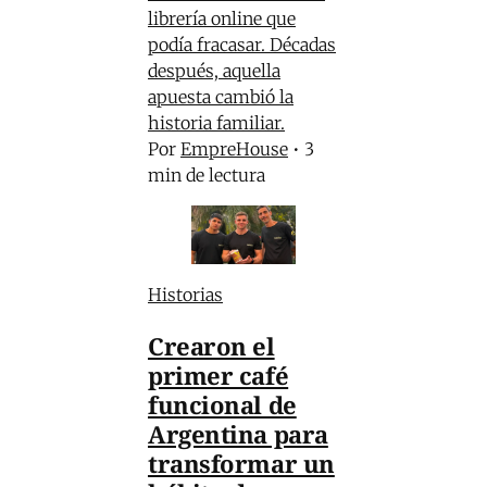
librería online que
podía fracasar. Décadas
después, aquella
apuesta cambió la
historia familiar.
Por
EmpreHouse
•
3
min de lectura
Historias
Crearon el
primer café
funcional de
Argentina para
transformar un