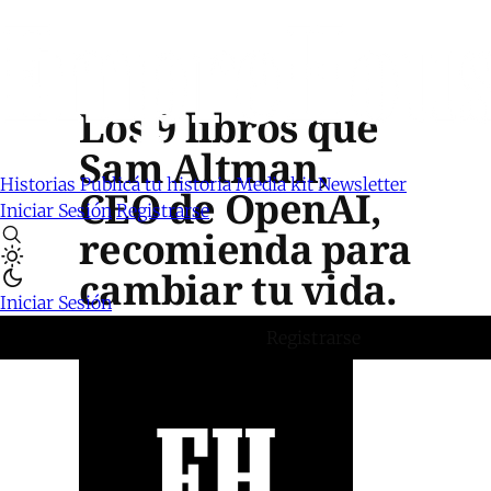
Los 9 libros que
Sam Altman,
Historias
Publicá tu historia
Media kit
Newsletter
CEO de OpenAI,
Iniciar Sesión
Registrarse
recomienda para
cambiar tu vida.
Iniciar Sesión
Registrarse