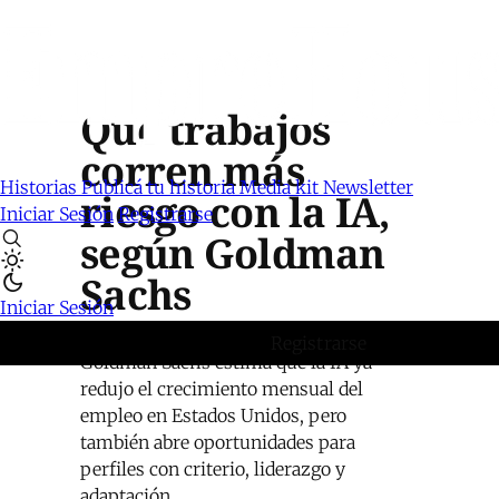
Qué trabajos
corren más
Historias
Publicá tu historia
Media kit
Newsletter
riesgo con la IA,
Iniciar Sesión
Registrarse
según Goldman
Sachs
Iniciar Sesión
Registrarse
Goldman Sachs estima que la IA ya
redujo el crecimiento mensual del
empleo en Estados Unidos, pero
también abre oportunidades para
perfiles con criterio, liderazgo y
adaptación.