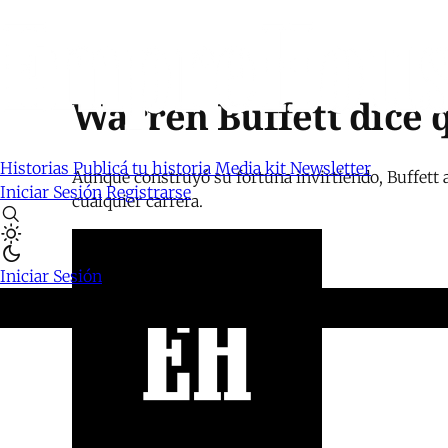
Warren Buffett dice 
Historias
Publicá tu historia
Media kit
Newsletter
Aunque construyó su fortuna invirtiendo, Buffett 
Iniciar Sesión
Registrarse
cualquier carrera.
Iniciar Sesión