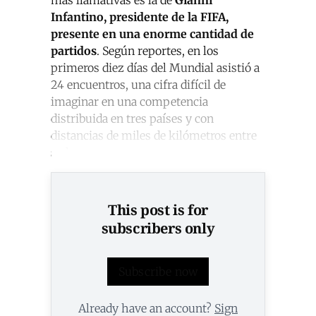
más llamativas es la de
Gianni
Infantino, presidente de la FIFA,
presente en una enorme cantidad de
partidos
. Según reportes, en los
primeros diez días del Mundial asistió a
24 encuentros, una cifra difícil de
imaginar en una competencia
distribuida en tres países y con
distancias de miles de kilómetros entre
sedes.
This post is for
subscribers only
Subscribe now
Already have an account?
Sign