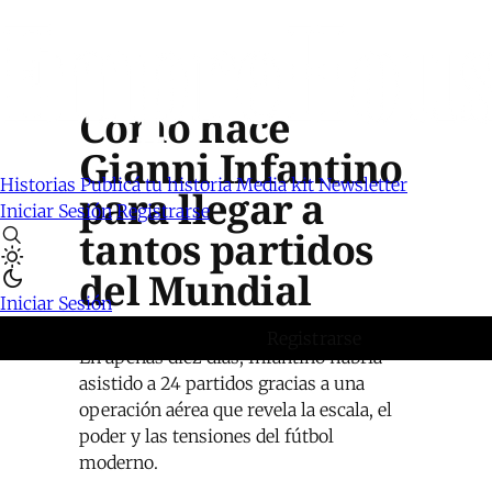
Cómo hace
Gianni Infantino
Historias
Publicá tu historia
Media kit
Newsletter
para llegar a
Iniciar Sesión
Registrarse
tantos partidos
del Mundial
Iniciar Sesión
Registrarse
En apenas diez días, Infantino habría
asistido a 24 partidos gracias a una
operación aérea que revela la escala, el
poder y las tensiones del fútbol
moderno.