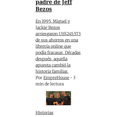
padre de Jeff
Bezos
En 1995, Miguel y
Jackie Bezos
arriesgaron US$245.573
de sus ahorros en una
librería online que
podía fracasar. Décadas
después, aquella
apuesta cambió la
historia familiar.
Por
EmpreHouse
•
3
min de lectura
Historias